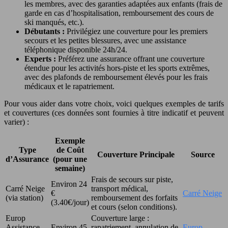
les membres, avec des garanties adaptées aux enfants (frais de
garde en cas d’hospitalisation, remboursement des cours de
ski manqués, etc.).
Débutants :
Privilégiez une couverture pour les premiers
secours et les petites blessures, avec une assistance
téléphonique disponible 24h/24.
Experts :
Préférez une assurance offrant une couverture
étendue pour les activités hors-piste et les sports extrêmes,
avec des plafonds de remboursement élevés pour les frais
médicaux et le rapatriement.
Pour vous aider dans votre choix, voici quelques exemples de tarifs
et couvertures (ces données sont fournies à titre indicatif et peuvent
varier) :
Exemple
Type
de Coût
Couverture Principale
Source
d’Assurance
(pour une
semaine)
Frais de secours sur piste,
Environ 24
Carré Neige
transport médical,
€
Carré Neige
(via station)
remboursement des forfaits
(3.40€/jour)
et cours (selon conditions).
Europ
Couverture large :
Assistance
Environ 45
rapatriement, annulation de
Europ